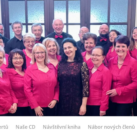
ertů
Naše CD
Návštěvní kniha
Nábor nových členů