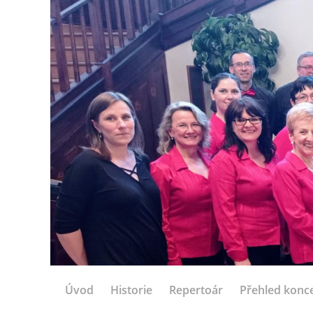
Úvod
Historie
Repertoár
Přehled konc