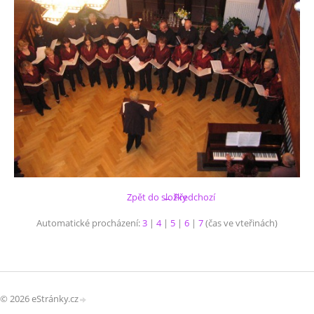
Zpět do složky
← Předchozí
Automatické procházení:
3
|
4
|
5
|
6
|
7
(čas ve vteřinách)
© 2026 eStránky.cz