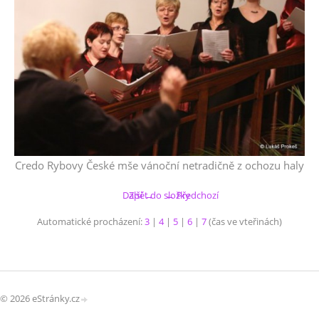
Credo Rybovy České mše vánoční netradičně z ochozu haly
Další →
Zpět do složky
← Předchozí
Automatické procházení:
3
|
4
|
5
|
6
|
7
(čas ve vteřinách)
© 2026 eStránky.cz