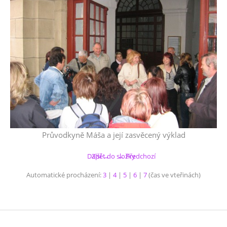
Průvodkyně Máša a její zasvěcený výklad
Další →
Zpět do složky
← Předchozí
Automatické procházení:
3
|
4
|
5
|
6
|
7
(čas ve vteřinách)