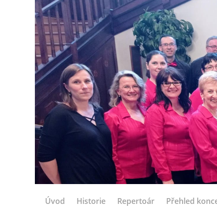
Úvod
Historie
Repertoár
Přehled konc