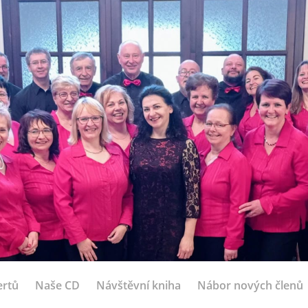
ertů
Naše CD
Návštěvní kniha
Nábor nových členů