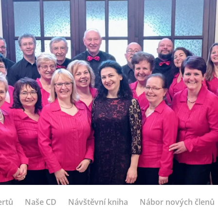
ertů
Naše CD
Návštěvní kniha
Nábor nových členů