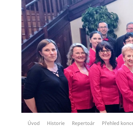
Úvod
Historie
Repertoár
Přehled konc