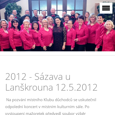
2012 - Sázava u
Lanškrouna 12.5.2012
Na pozvání místního Klubu důchodců se uskutečnil
odpolední koncert v místním kulturním sále. Po
vystoupení mažoretek předvedl soubor výběr