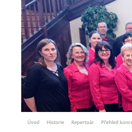
Úvod
Historie
Repertoár
Přehled konc