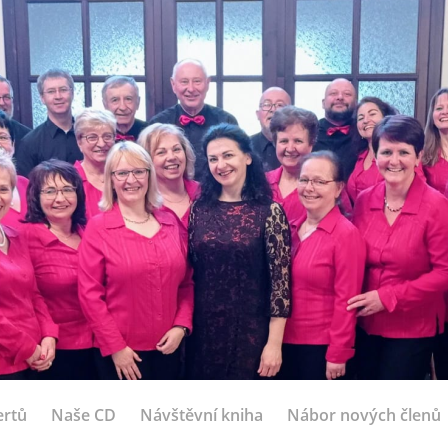
ertů
Naše CD
Návštěvní kniha
Nábor nových členů