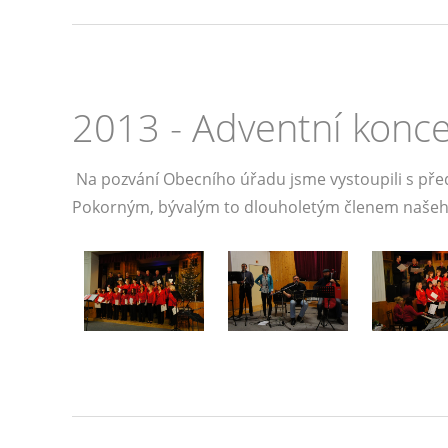
2013 - Adventní konc
Na pozvání Obecního úřadu jsme vystoupili s pře
Pokorným, bývalým to dlouholetým členem našeho 