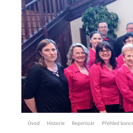
Úvod
Historie
Repertoár
Přehled konc