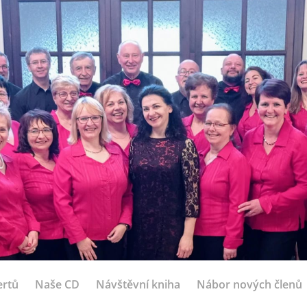
ertů
Naše CD
Návštěvní kniha
Nábor nových členů