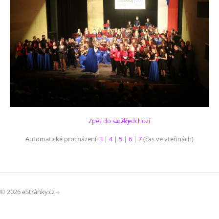
Zpět do složky
← Předchozí
Automatické procházení:
3
|
4
|
5
|
6
|
7
(čas ve vteřinách)
© 2026 eStránky.cz