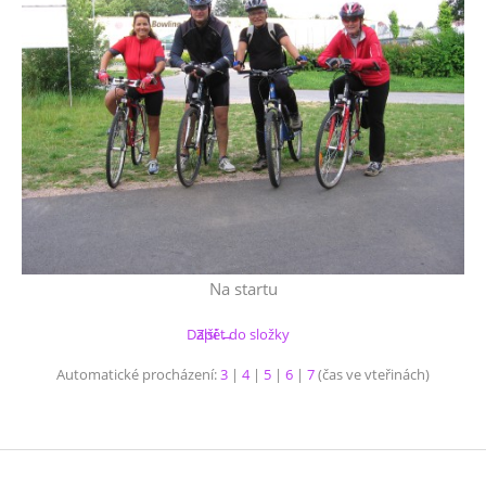
Na startu
Další →
Zpět do složky
Automatické procházení:
3
|
4
|
5
|
6
|
7
(čas ve vteřinách)