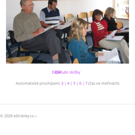
Další →
Zpět do složky
Automatické procházení:
3
|
4
|
5
|
6
|
7
(čas ve vteřinách)
© 2026 eStránky.cz