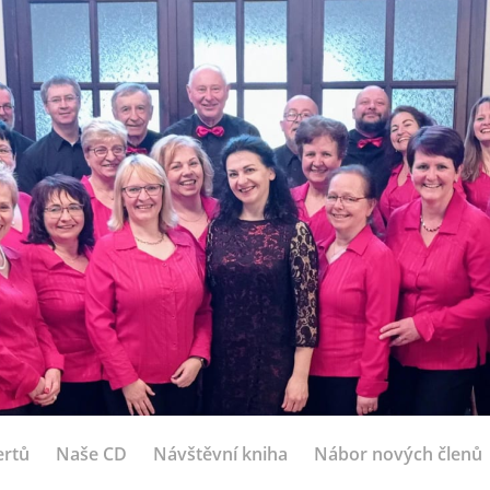
ertů
Naše CD
Návštěvní kniha
Nábor nových členů