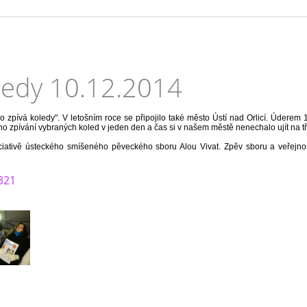
ledy 10.12.2014
 zpívá koledy". V letošním roce se připojilo také město Ústí nad Orlicí. Úderem
 zpívání vybraných koled v jeden den a čas si v našem městě nenechalo ujít na tři 
iativě ústeckého smíšeného pěveckého sboru Alou Vivat. Zpěv sboru a veřejnost
321