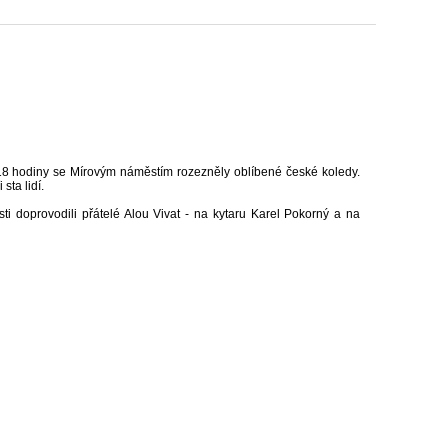
 18 hodiny se Mírovým náměstím rozezněly oblíbené české koledy.
sta lidí.
i doprovodili přátelé Alou Vivat - na kytaru Karel Pokorný a na