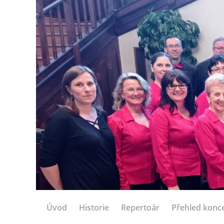
Úvod
Historie
Repertoár
Přehled konc