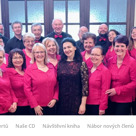
ertů
Naše CD
Návštěvní kniha
Nábor nových členů