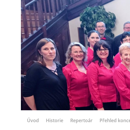
Úvod
Historie
Repertoár
Přehled konc