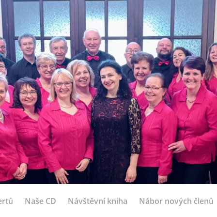
ertů
Naše CD
Návštěvní kniha
Nábor nových členů