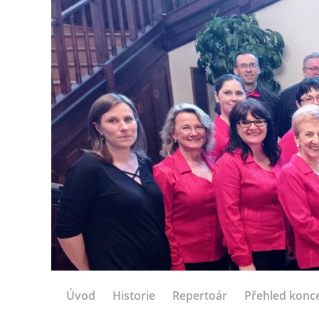
Úvod
Historie
Repertoár
Přehled konc