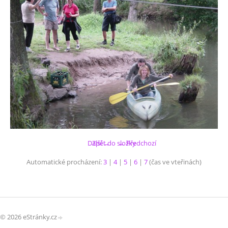
Další →
Zpět do složky
← Předchozí
Automatické procházení:
3
|
4
|
5
|
6
|
7
(čas ve vteřinách)
© 2026 eStránky.cz